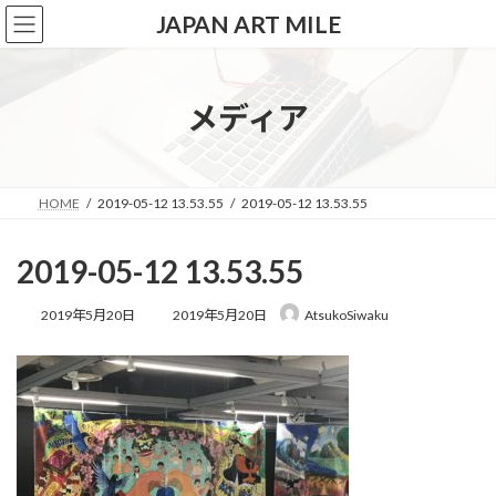
コ
ナ
JAPAN ART MILE
ン
ビ
テ
ゲ
ン
ー
ツ
シ
メディア
へ
ョ
ス
ン
キ
に
ッ
移
HOME
2019-05-12 13.53.55
2019-05-12 13.53.55
プ
動
2019-05-12 13.53.55
最
2019年5月20日
2019年5月20日
AtsukoSiwaku
終
更
新
日
時
: